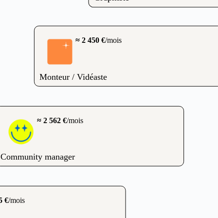
≈ 2 450 €
/mois
Monteur / Vidéaste
≈ 2 562 €
/mois
Community manager
5 €
/mois