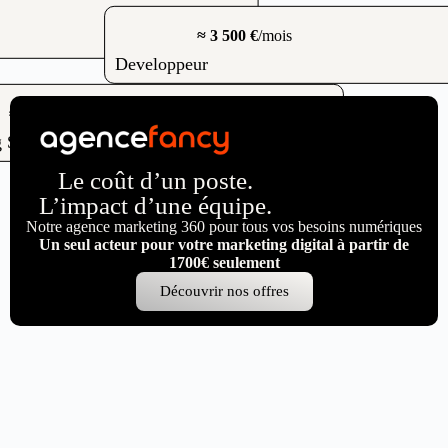
≈ 3 500 €
/mois
Developpeur
≈ 4 500 €
/mois
 Stratégiste
Le coût d’un poste.
L’impact d’une équipe.
Notre agence marketing 360 pour tous vos besoins numériques
Un seul acteur pour votre marketing digital à partir de
1700€ seulement
Découvrir nos offres