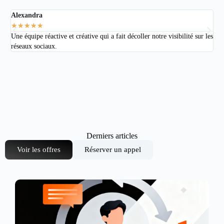
Alexandra
Pa
★
★
★
★
★
★
Une équipe réactive et créative qui a fait décoller notre visibilité sur les
Grâ
réseaux sociaux.
con
Derniers articles
Voir les offres
Réserver un appel