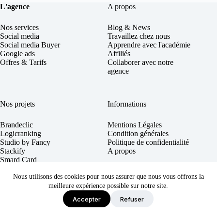
L'agence
A propos
Nos services
Blog & News
Social
media
Travaillez chez nous
Social media Buyer
Apprendre avec l'académie
Google ads
Affiliés
Offres & Tarifs
Collaborer avec notre
agence
Nos projets
Informations
Brandeclic
Mentions Légales
Logicranking
Condition générales
Studio by Fancy
Politique de confidentialité
Stackify
A propos
Smard Card
Skale AI
Nous utilisons des cookies pour nous assurer que nous vous offrons la
meilleure expérience possible sur notre site.
Copyright © 2026 - made by
Brandeclic
.
Accepter
Refuser
Services
Offres