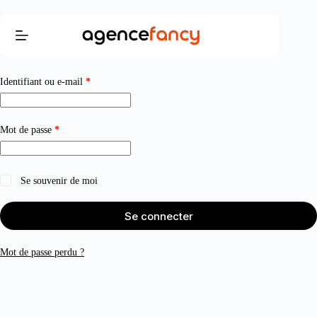
Passer
au
contenu
My account
Obligatoire
Identifiant ou e-mail
*
Obligatoire
Mot de passe
*
Se souvenir de moi
Se connecter
Mot de passe perdu ?